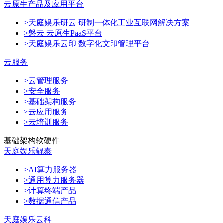
云原生产品及应用平台
>天庭娱乐研云 研制一体化工业互联网解决方案
>磐云 云原生PaaS平台
>天庭娱乐云印 数字化文印管理平台
云服务
>云管理服务
>安全服务
>基础架构服务
>云应用服务
>云培训服务
基础架构软硬件
天庭娱乐鲲泰
>AI算力服务器
>通用算力服务器
>计算终端产品
>数据通信产品
天庭娱乐云科