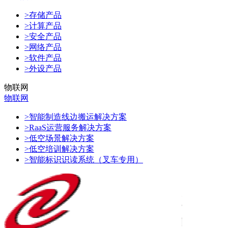
>存储产品
>计算产品
>安全产品
>网络产品
>软件产品
>外设产品
物联网
物联网
>智能制造线边搬运解决方案
>RaaS运营服务解决方案
>低空场景解决方案
>低空培训解决方案
>智能标识识读系统（叉车专用）