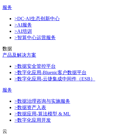
服务
>DC·AI生态创新中心
>AI服务
>AI培训
>智算中心运营服务
数据
产品及解决方案
>数据安全管控平台
>数字化应用-Bluenic客户数据平台
>数字化应用-云捷集成中间件（ESB）
服务
>数据治理咨询与实施服务
>数据资产入表
>数据应用-算法模型 & ML
>数字化应用开发
云