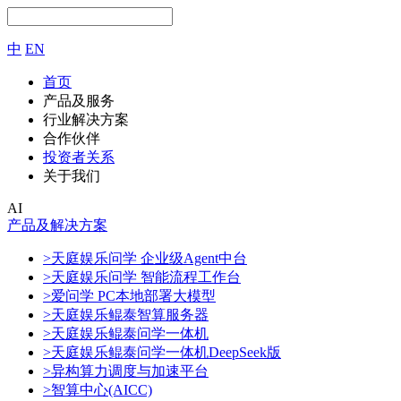
中
EN
首页
产品及服务
行业解决方案
合作伙伴
投资者关系
关于我们
AI
产品及解决方案
>天庭娱乐问学 企业级Agent中台
>天庭娱乐问学 智能流程工作台
>爱问学 PC本地部署大模型
>天庭娱乐鲲泰智算服务器
>天庭娱乐鲲泰问学一体机
>天庭娱乐鲲泰问学一体机DeepSeek版
>异构算力调度与加速平台
>智算中心(AICC)