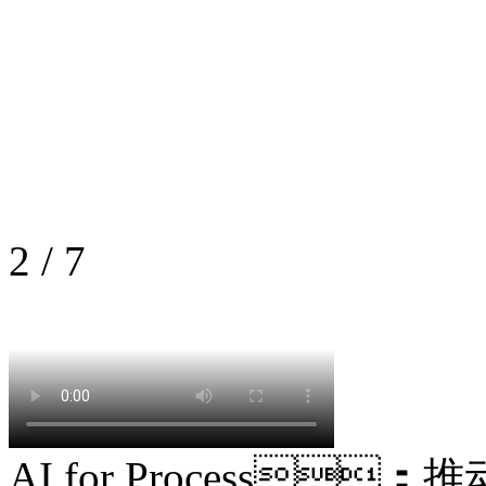
2
/
7
AI for Process